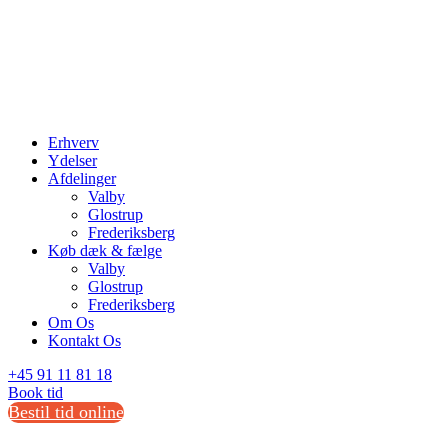
Erhverv
Ydelser
Afdelinger
Valby
Glostrup
Frederiksberg
Køb dæk & fælge
Valby
Glostrup
Frederiksberg
Om Os
Kontakt Os
+45 91 11 81 18
Book tid
Bestil tid online