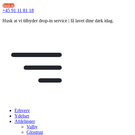
Videre
Book tid
til
+45 91 11 81 18
indhold
Husk at vi tilbyder drop-in service | få lavet dine dæk idag.
Erhverv
Ydelser
Afdelinger
Valby
Glostrup