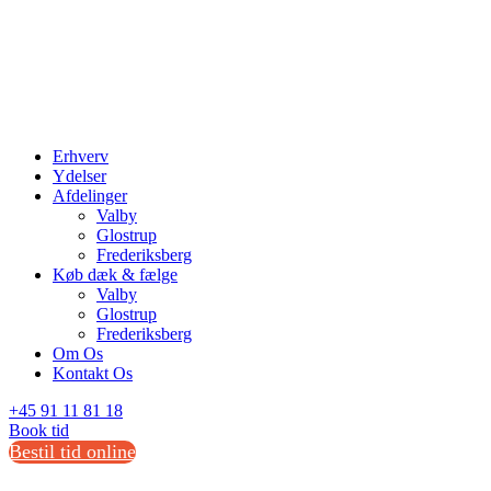
Erhverv
Ydelser
Afdelinger
Valby
Glostrup
Frederiksberg
Køb dæk & fælge
Valby
Glostrup
Frederiksberg
Om Os
Kontakt Os
+45 91 11 81 18
Book tid
Bestil tid online