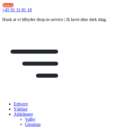
Videre
Book tid
til
+45 91 11 81 18
indhold
Husk at vi tilbyder drop-in service | få lavet dine dæk idag.
Erhverv
Ydelser
Afdelinger
Valby
Glostrup