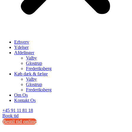
Erhverv
Ydelser
Afdelinger
Valby
Glostrup
Frederiksberg
Køb dæk & fælge
Valby
Glostrup
Frederiksberg
Om Os
Kontakt Os
+45 91 11 81 18
Book tid
Bestil tid online