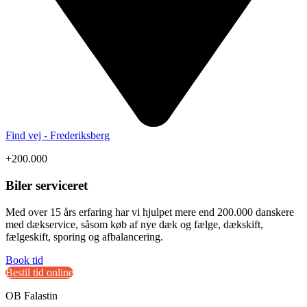
Find vej - Frederiksberg
+200.000
Biler serviceret
Med over 15 års erfaring har vi hjulpet mere end 200.000 danskere
med dækservice, såsom køb af nye dæk og fælge, dækskift,
fælgeskift, sporing og afbalancering.
Book tid
Bestil tid online
OB Falastin
M