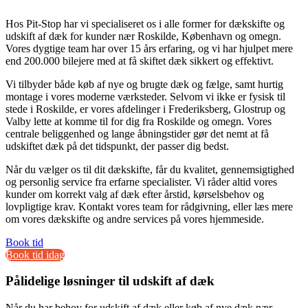
Hos Pit-Stop har vi specialiseret os i alle former for dækskifte og
udskift af dæk for kunder nær Roskilde, København og omegn.
Vores dygtige team har over 15 års erfaring, og vi har hjulpet mere
end 200.000 bilejere med at få skiftet dæk sikkert og effektivt.
Vi tilbyder både køb af nye og brugte dæk og fælge, samt hurtig
montage i vores moderne værksteder. Selvom vi ikke er fysisk til
stede i Roskilde, er vores afdelinger i Frederiksberg, Glostrup og
Valby lette at komme til for dig fra Roskilde og omegn. Vores
centrale beliggenhed og lange åbningstider gør det nemt at få
udskiftet dæk på det tidspunkt, der passer dig bedst.
Når du vælger os til dit dækskifte, får du kvalitet, gennemsigtighed
og personlig service fra erfarne specialister. Vi råder altid vores
kunder om korrekt valg af dæk efter årstid, kørselsbehov og
lovpligtige krav. Kontakt vores team for rådgivning, eller læs mere
om vores dækskifte og andre services på vores hjemmeside.
Book tid
Book tid idag
Pålidelige løsninger til udskift af dæk
Når du har behov for udskift af dæk eller køb af nye dæk nær