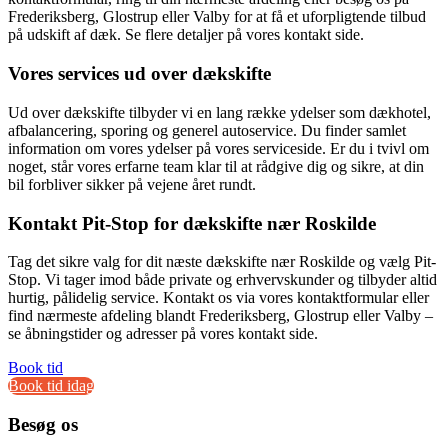
Frederiksberg, Glostrup eller Valby for at få et uforpligtende tilbud
på udskift af dæk. Se flere detaljer på vores kontakt side.
Vores services ud over dækskifte
Ud over dækskifte tilbyder vi en lang række ydelser som dækhotel,
afbalancering, sporing og generel autoservice. Du finder samlet
information om vores ydelser på vores serviceside. Er du i tvivl om
noget, står vores erfarne team klar til at rådgive dig og sikre, at din
bil forbliver sikker på vejene året rundt.
Kontakt Pit-Stop for dækskifte nær Roskilde
Tag det sikre valg for dit næste dækskifte nær Roskilde og vælg Pit-
Stop. Vi tager imod både private og erhvervskunder og tilbyder altid
hurtig, pålidelig service. Kontakt os via vores kontaktformular eller
find nærmeste afdeling blandt Frederiksberg, Glostrup eller Valby –
se åbningstider og adresser på vores kontakt side.
Book tid
Book tid idag
Besøg os