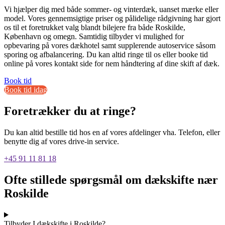
Vi hjælper dig med både sommer- og vinterdæk, uanset mærke eller
model. Vores gennemsigtige priser og pålidelige rådgivning har gjort
os til et foretrukket valg blandt bilejere fra både Roskilde,
København og omegn. Samtidig tilbyder vi mulighed for
opbevaring på vores dækhotel samt supplerende autoservice såsom
sporing og afbalancering. Du kan altid ringe til os eller booke tid
online på vores kontakt side for nem håndtering af dine skift af dæk.
Book tid
Book tid idag
Foretrækker du at ringe?
Du kan altid bestille tid hos en af vores afdelinger vha. Telefon, eller
benytte dig af vores drive-in service.
+45 91 11 81 18
Ofte stillede spørgsmål om dækskifte nær
Roskilde
Tilbyder I dækskifte i Roskilde?