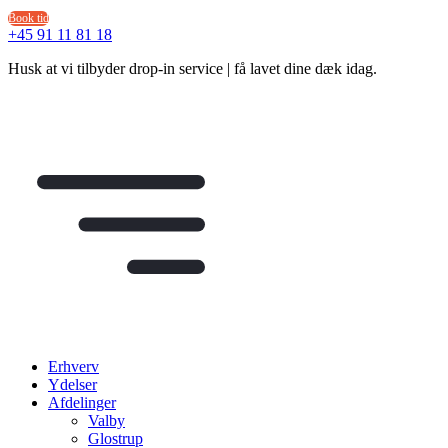
Videre
Book tid
til
+45 91 11 81 18
indhold
Husk at vi tilbyder drop-in service | få lavet dine dæk idag.
Erhverv
Ydelser
Afdelinger
Valby
Glostrup