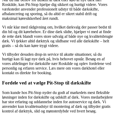
Roskilde, kan Pit-Stop hjælpe dig sikkert og hurtigt videre. Vores
værksteder anvender professionelt udstyr til både dækskifte,
afbalancering og sporing, så du altid er sikret stabil drift og
maksimal køresikkerhed året rundt.
Vi står klar med rådgivning om, hvilket dækvalg der passer bedst til
din bil og dit kørebehov. Er dine dæk slidte, hjælper vi med at finde
de rette dæk blandt vores store udvalg af både nye og kvalitetsbrugte
dæk. Vi tjekker altid dæktryk og slidbane ved alle dækskifte – helt
gratis – så du kan køre trygt videre.
Vi tilbyder desuden drop-in service til akutte situationer, så du
hurtigt kan få lagt nye dæk på, hvis behovet opstår. Besøg en af
vores afdelinger for dækskifte nær Roskilde og oplev fordelene ved
personlig og erfaren service. Læs mere om vores dækhotel eller
kontakt os direkte for booking.
Fordele ved at vælge Pit-Stop til dækskifte
Som kunde hos Pit-Stop nyder du godt af markedets mest fleksible
løsninger inden for dækskifte og udskift af dæk. Vores medarbejdere
har stor erfaring og uddannelse inden for autoservice og dæk. Vi
anvender kun kvalitetsudstyr til montering af dæk og tilbyder gratis
kontrol af dæktryk, slid og mønsterdybde ved hvert besøg.