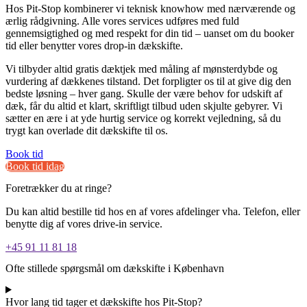
Hos Pit-Stop kombinerer vi teknisk knowhow med nærværende og
ærlig rådgivning. Alle vores services udføres med fuld
gennemsigtighed og med respekt for din tid – uanset om du booker
tid eller benytter vores drop-in dækskifte.
Vi tilbyder altid gratis dæktjek med måling af mønsterdybde og
vurdering af dækkenes tilstand. Det forpligter os til at give dig den
bedste løsning – hver gang. Skulle der være behov for udskift af
dæk, får du altid et klart, skriftligt tilbud uden skjulte gebyrer. Vi
sætter en ære i at yde hurtig service og korrekt vejledning, så du
trygt kan overlade dit dækskifte til os.
Book tid
Book tid idag
Foretrækker du at ringe?
Du kan altid bestille tid hos en af vores afdelinger vha. Telefon, eller
benytte dig af vores drive-in service.
+45 91 11 81 18
Ofte stillede spørgsmål om dækskifte i København
Hvor lang tid tager et dækskifte hos Pit-Stop?