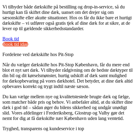
Vi tilbyder både dækskifte på bestilling og drop-in-service, så du
hurtigt kan få skiftet dine dæk, uanset om det drejer sig om
sæsonskifte eller akutte situationer. Hos os får du ikke bare et hurtigt
dækskifte – vi udfører også gratis tjek af dine dæk for at sikre, at de
lever op til gældende sikkerhedsstandarder.
Book tid
Book tid idag
Fordelene ved dækskifte hos Pit-Stop
Når du vælger dækskifte hos Pit-Stop København, får du mere end
blot et nyt sæt dæk. Vi tilbyder rådgivning om de bedste dæktyper til
din bil og dit kørselsmønster, hurtig udskift af dæk samt mulighed
for dækopbevaring på vores dækhotel. Det betyder, at dine dæk altid
opbevares korrekt og trygt indtil næste sæson.
Du kan vælge mellem nye og kvalitetstestede brugte dæk og fælge,
som matcher både pris og behov. Vi anbefaler altid, at du skifter dine
dæk i god tid – sådan øger du bilens sikkerhed og undgår unødigt
slid. Vores afdelinger i Frederiksberg, Glostrup og Valby gør det
nemt for dig at få dækskifte nær København uden lang ventetid.
Tryghed, transparens og kundeservice i top