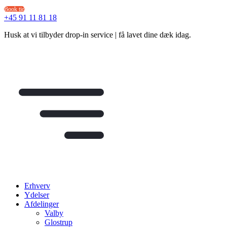
Videre
Book tid
til
+45 91 11 81 18
indhold
Husk at vi tilbyder drop-in service | få lavet dine dæk idag.
Erhverv
Ydelser
Afdelinger
Valby
Glostrup