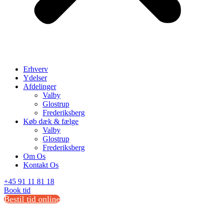
Erhverv
Ydelser
Afdelinger
Valby
Glostrup
Frederiksberg
Køb dæk & fælge
Valby
Glostrup
Frederiksberg
Om Os
Kontakt Os
+45 91 11 81 18
Book tid
Bestil tid online