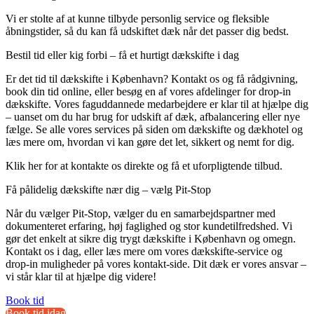
Vi er stolte af at kunne tilbyde personlig service og fleksible
åbningstider, så du kan få udskiftet dæk når det passer dig bedst.
Bestil tid eller kig forbi – få et hurtigt dækskifte i dag
Er det tid til dækskifte i København? Kontakt os og få rådgivning,
book din tid online, eller besøg en af vores afdelinger for drop-in
dækskifte. Vores faguddannede medarbejdere er klar til at hjælpe dig
– uanset om du har brug for udskift af dæk, afbalancering eller nye
fælge. Se alle vores services på siden om dækskifte og dækhotel og
læs mere om, hvordan vi kan gøre det let, sikkert og nemt for dig.
Klik her for at kontakte os direkte og få et uforpligtende tilbud.
Få pålidelig dækskifte nær dig – vælg Pit-Stop
Når du vælger Pit-Stop, vælger du en samarbejdspartner med
dokumenteret erfaring, høj faglighed og stor kundetilfredshed. Vi
gør det enkelt at sikre dig trygt dækskifte i København og omegn.
Kontakt os i dag, eller læs mere om vores dækskifte-service og
drop-in muligheder på vores kontakt-side. Dit dæk er vores ansvar –
vi står klar til at hjælpe dig videre!
Book tid
Book tid idag