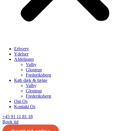
Erhverv
Ydelser
Afdelinger
Valby
Glostrup
Frederiksberg
Køb dæk & fælge
Valby
Glostrup
Frederiksberg
Om Os
Kontakt Os
+45 91 11 81 18
Book tid