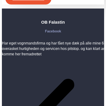
OB Falastin
Facebook
Har eget vognmandsfirma og har fået nye dæk på alle mine 6 bil
H
overasket hurtigheden og servicen hos pitstop. og kan klart anb
k
komme her fremadrettet
P
k