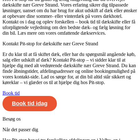
dækskifte nær Greve Strand. Vores erfaring sikrer dig tilpassede
løsninger, uanset om du har brug for akut udskift af dæk eller ønsker
at opbevare dine sommer- eller vinterdæk på vores dækhotel.
Kontakt os i dag og oplev forskellen – book tid til dækskifte eller få
uforpligtende vejledning om den bedste dæk- og fælg løsning for
din bil. Læs mere om vores omfattende dækservices.
Kontakt Pit-stop for dækskifte nær Greve Strand
Er du klar til at få skiftet dæk, eller har du spørgsmål angående køb,
salg eller udskift af dæk? Kontakt Pit-stop – vi sidder klar til at
hjælpe dig med alt vedrørende dækskifte nær Greve Strand. Du kan
finde åbningstider, afdelingsadresser og online bookingmulighed på
vores kontakt-side. Lad os sørge for, at din bil altid står sikkert og
køreklar – vi glæder os til at hjælpe dig hos Pit-stop.
Book tid
Book tid idag
Besøg os
Når det passer dig