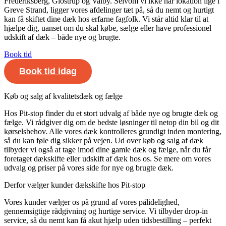
Frederiksberg, Glostrup og Valby. Selvom vi ikke har lokation lige i
Greve Strand, ligger vores afdelinger tæt på, så du nemt og hurtigt
kan få skiftet dine dæk hos erfarne fagfolk. Vi står altid klar til at
hjælpe dig, uanset om du skal købe, sælge eller have professionel
udskift af dæk – både nye og brugte.
Book tid
Book tid idag
Køb og salg af kvalitetsdæk og fælge
Hos Pit-stop finder du et stort udvalg af både nye og brugte dæk og
fælge. Vi rådgiver dig om de bedste løsninger til netop din bil og dit
kørselsbehov. Alle vores dæk kontrolleres grundigt inden montering,
så du kan føle dig sikker på vejen. Ud over køb og salg af dæk
tilbyder vi også at tage imod dine gamle dæk og fælge, når du får
foretaget dækskifte eller udskift af dæk hos os. Se mere om vores
udvalg og priser på vores side for nye og brugte dæk.
Derfor vælger kunder dækskifte hos Pit-stop
Vores kunder vælger os på grund af vores pålidelighed,
gennemsigtige rådgivning og hurtige service. Vi tilbyder drop-in
service, så du nemt kan få akut hjælp uden tidsbestilling – perfekt