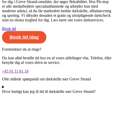
for dig i Greve Strand-området, der søger fleksibilitet. Hos Pit-stop
er alle medarbejdere specialuddannede og arbejder kun med
moderne udstyr, så du får markedets bedste dækskifte, afbalancering
og sporing. Vi tilbyder desuden et gratis og uforpligtende dækcheck
som en ekstra tryghed for dig. Læs mere om vores dækservices.
Book tid
Book tid idag
Foretrækker du at ringe?
Du kan altid bestille tid hos en af vores afdelinger vha. Telefon, eller
benytte dig af vores drive-in service.
+45 91 11 81 18
Ofte stillede spørgsmål om dækskifte nær Greve Strand
Hvor hurtigt kan jeg få tid til dækskifte nær Greve Strand?