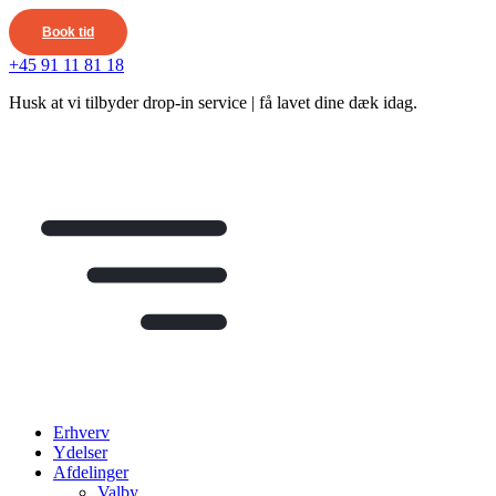
Videre
Book tid
til
indhold
+45 91 11 81 18
Husk at vi tilbyder drop-in service | få lavet dine dæk idag.
Erhverv
Ydelser
Afdelinger
Valby