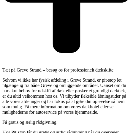
Tæt på Greve Strand – besøg os for professionelt dækskifte
Selvom vi ikke har fysisk afdeling i Greve Strand, er pit-stop let
tilgængelig fra både Greve og omliggende områder. Uanset om du
har akut behov for udskift af dæk eller ønsker et grundigt dæktjek,
er du altid velkommen hos os. Vi tilbyder fleksible åbningstider på
alle vores afdelinger og har fokus på at gøre din oplevelse så nem
som mulig. Få mere information om vores dækhotel eller se
mulighederne for autoservice på vores hjemmeside.
Få gratis og ærlig rådgivning
Hos Pit-stop får du gratis og ærlig rådgivning når du overvejer