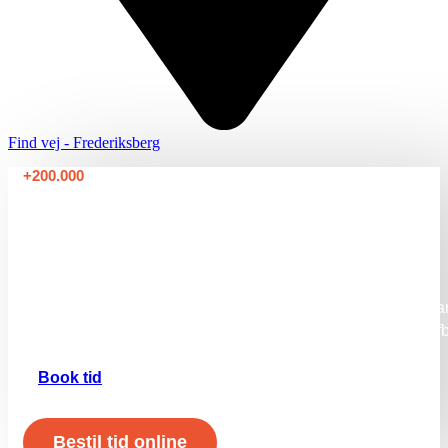
Find vej - Frederiksberg
+200.000
Biler serviceret
Med over 15 års erfaring har vi hjulpet mere end 200.000 
køb af nye dæk og fælge, dækskift, fælgeskift, sporing og af
Book tid
Bestil tid online