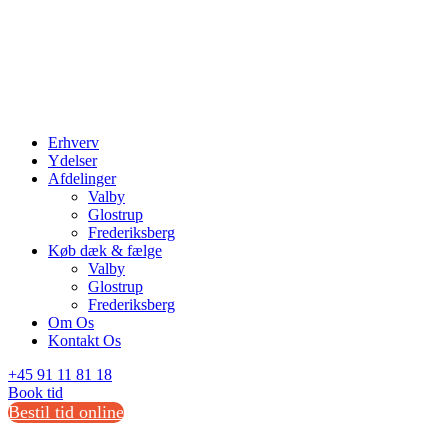
Erhverv
Ydelser
Afdelinger
Valby
Glostrup
Frederiksberg
Køb dæk & fælge
Valby
Glostrup
Frederiksberg
Om Os
Kontakt Os
+45 91 11 81 18
Book tid
Bestil tid online