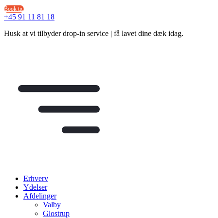
Videre
Book tid
til
+45 91 11 81 18
indhold
Husk at vi tilbyder drop-in service | få lavet dine dæk idag.
Erhverv
Ydelser
Afdelinger
Valby
Glostrup