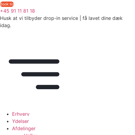
Videre
Book tid
til
+45 91 11 81 18
indhold
Husk at vi tilbyder drop-in service | få lavet dine dæk
idag.
Erhverv
Ydelser
Afdelinger