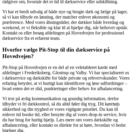
rådgiver om, hvornår det er tid til dækservice eller udskiftning.
Vi har et bredt udvalg af både nye og brugte dæk og fælge på lager,
så vi kan tilbyde en løsning, der matcher enhver økonomi og
præference. Med vores åbningstider, der dækker både hverdag og
weekend, er vi fleksible og klar til at hjælpe dig, når behovet opstår.
Kontakt os eller besøg afdelingen på Hovedvejen for professionel
dækservice fra et erfarent team.
Hvorfor vælge Pit-Stop til din dækservice på
Hovedvejen?
Pit-Stop på Hovedvejen er en del af en veletableret kæde med
afdelinger i Frederiksberg, Glostrup og Valby. Vi har specialiseret os
i dækservice og dækskifte for både private og erhvervskunder. Vores
erfaring betyder, at vi hurtigt kan identificere og løse udfordringer –
hvad enten det er slid, punkteringer eller behov for afbalancering.
Vi tror på ærlig kommunikation og grundig information, derfor
tilbyder vi fri dækkontrol, så du altid føler dig tryg. Dit køretøjs
sikkerhed og din tryghed er vores vigtigste prioritet. Du kan til
enhver tid booke tid, eller benytte dig af vores drop-in service, hvis
du har brug for hurtig hjælp. Læs mere om vores dækskifte og
afbalancering, eller kontakt os direkte for at høre, hvordan vi bedst
hjælper dig.