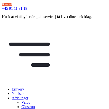
Videre
Book tid
til
+45 91 11 81 18
indhold
Husk at vi tilbyder drop-in service | få lavet dine dæk idag.
Erhverv
Ydelser
Afdelinger
Valby
Glostrup