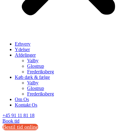
Erhverv
Ydelser
Afdelinger
Valby
Glostrup
Frederiksberg
Køb dæk & fælge
Valby
Glostrup
Frederiksberg
Om Os
Kontakt Os
+45 91 11 81 18
Book tid
Bestil tid online