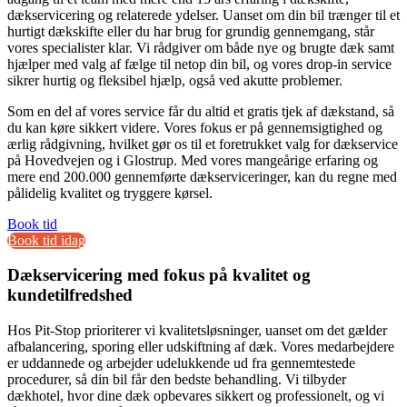
dækservicering og relaterede ydelser. Uanset om din bil trænger til et
hurtigt dækskifte eller du har brug for grundig gennemgang, står
vores specialister klar. Vi rådgiver om både nye og brugte dæk samt
hjælper med valg af fælge til netop din bil, og vores drop-in service
sikrer hurtig og fleksibel hjælp, også ved akutte problemer.
Som en del af vores service får du altid et gratis tjek af dækstand, så
du kan køre sikkert videre. Vores fokus er på gennemsigtighed og
ærlig rådgivning, hvilket gør os til et foretrukket valg for dækservice
på Hovedvejen og i Glostrup. Med vores mangeårige erfaring og
mere end 200.000 gennemførte dækserviceringer, kan du regne med
pålidelig kvalitet og tryggere kørsel.
Book tid
Book tid idag
Dækservicering med fokus på kvalitet og
kundetilfredshed
Hos Pit-Stop prioriterer vi kvalitetsløsninger, uanset om det gælder
afbalancering, sporing eller udskiftning af dæk. Vores medarbejdere
er uddannede og arbejder udelukkende ud fra gennemtestede
procedurer, så din bil får den bedste behandling. Vi tilbyder
dækhotel, hvor dine dæk opbevares sikkert og professionelt, og vi