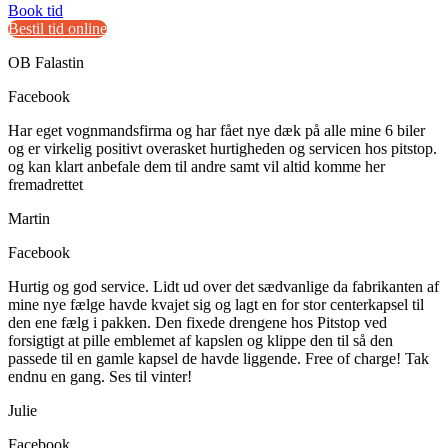
Book tid
Bestil tid online
OB Falastin
Facebook
Har eget vognmandsfirma og har fået nye dæk på alle mine 6 biler
og er virkelig positivt overasket hurtigheden og servicen hos pitstop.
og kan klart anbefale dem til andre samt vil altid komme her
fremadrettet
Martin
Facebook
Hurtig og god service. Lidt ud over det sædvanlige da fabrikanten af
mine nye fælge havde kvajet sig og lagt en for stor centerkapsel til
den ene fælg i pakken. Den fixede drengene hos Pitstop ved
forsigtigt at pille emblemet af kapslen og klippe den til så den
passede til en gamle kapsel de havde liggende. Free of charge! Tak
endnu en gang. Ses til vinter!
Julie
Facebook