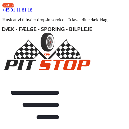
Videre
Book tid
til
+45 91 11 81 18
indhold
Husk at vi tilbyder drop-in service | få lavet dine dæk idag.