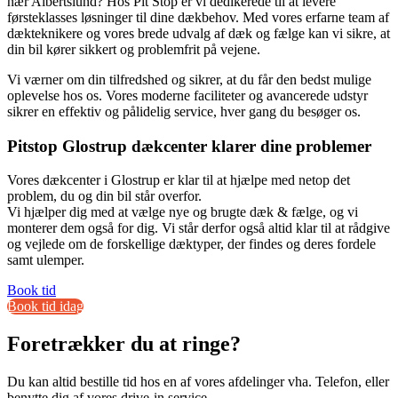
nær Albertslund? Hos Pit Stop er vi dedikerede til at levere
førsteklasses løsninger til dine dækbehov. Med vores erfarne team af
dækteknikere og vores brede udvalg af dæk og fælge kan vi sikre, at
din bil kører sikkert og problemfrit på vejene.
Vi værner om din tilfredshed og sikrer, at du får den bedst mulige
oplevelse hos os. Vores moderne faciliteter og avancerede udstyr
sikrer en effektiv og pålidelig service, hver gang du besøger os.
Pitstop Glostrup dækcenter klarer dine problemer
Vores dækcenter i Glostrup er klar til at hjælpe med netop det
problem, du og din bil står overfor.
Vi hjælper dig med at vælge nye og brugte dæk & fælge, og vi
monterer dem også for dig. Vi står derfor også altid klar til at rådgive
og vejlede om de forskellige dæktyper, der findes og deres fordele
samt ulemper.
Book tid
Book tid idag
Foretrækker du at ringe?
Du kan altid bestille tid hos en af vores afdelinger vha. Telefon, eller
benytte dig af vores drive-in service.