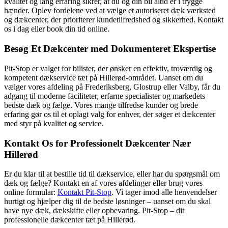
kvalitet og lang erfaring sikrer, at du og din bil altid er i trygge
hænder. Oplev fordelene ved at vælge et autoriseret dæk værksted
og dækcenter, der prioriterer kundetilfredshed og sikkerhed. Kontakt
os i dag eller book din tid online.
Besøg Et Dækcenter med Dokumenteret Ekspertise
Pit-Stop er valget for bilister, der ønsker en effektiv, troværdig og
kompetent dækservice tæt på Hillerød-området. Uanset om du
vælger vores afdeling på Frederiksberg, Glostrup eller Valby, får du
adgang til moderne faciliteter, erfarne specialister og markedets
bedste dæk og fælge. Vores mange tilfredse kunder og brede
erfaring gør os til et oplagt valg for enhver, der søger et dækcenter
med styr på kvalitet og service.
Kontakt Os for Professionelt Dækcenter Nær
Hillerød
Er du klar til at bestille tid til dækservice, eller har du spørgsmål om
dæk og fælge? Kontakt en af vores afdelinger eller brug vores
online formular:
Kontakt Pit-Stop
. Vi tager imod alle henvendelser
hurtigt og hjælper dig til de bedste løsninger – uanset om du skal
have nye dæk, dækskifte eller opbevaring. Pit-Stop – dit
professionelle dækcenter tæt på Hillerød.