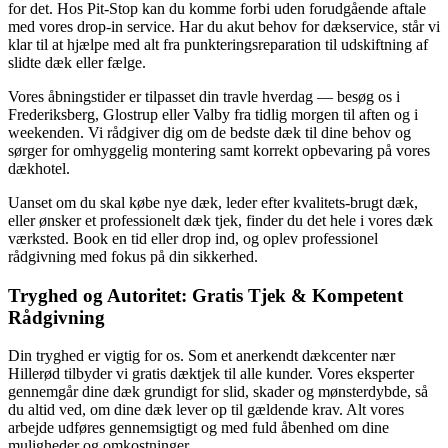
for det. Hos Pit-Stop kan du komme forbi uden forudgående aftale
med vores drop-in service. Har du akut behov for dækservice, står vi
klar til at hjælpe med alt fra punkteringsreparation til udskiftning af
slidte dæk eller fælge.
Vores åbningstider er tilpasset din travle hverdag — besøg os i
Frederiksberg, Glostrup eller Valby fra tidlig morgen til aften og i
weekenden. Vi rådgiver dig om de bedste dæk til dine behov og
sørger for omhyggelig montering samt korrekt opbevaring på vores
dækhotel.
Uanset om du skal købe nye dæk, leder efter kvalitets-brugt dæk,
eller ønsker et professionelt dæk tjek, finder du det hele i vores dæk
værksted. Book en tid eller drop ind, og oplev professionel
rådgivning med fokus på din sikkerhed.
Tryghed og Autoritet: Gratis Tjek & Kompetent
Rådgivning
Din tryghed er vigtig for os. Som et anerkendt dækcenter nær
Hillerød tilbyder vi gratis dæktjek til alle kunder. Vores eksperter
gennemgår dine dæk grundigt for slid, skader og mønsterdybde, så
du altid ved, om dine dæk lever op til gældende krav. Alt vores
arbejde udføres gennemsigtigt og med fuld åbenhed om dine
muligheder og omkostninger.