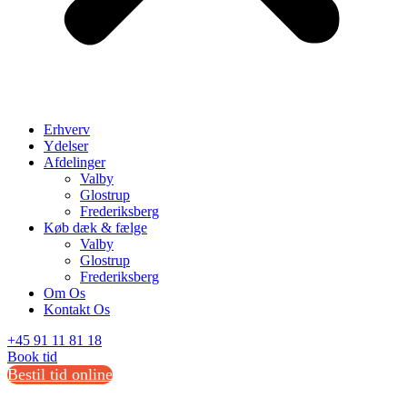
Erhverv
Ydelser
Afdelinger
Valby
Glostrup
Frederiksberg
Køb dæk & fælge
Valby
Glostrup
Frederiksberg
Om Os
Kontakt Os
+45 91 11 81 18
Book tid
Bestil tid online