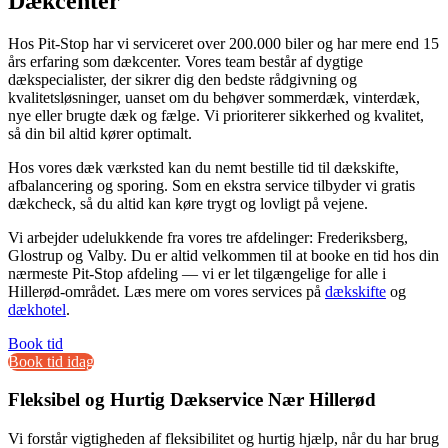
Dækcenter
Hos Pit-Stop har vi serviceret over 200.000 biler og har mere end 15
års erfaring som dækcenter. Vores team består af dygtige
dækspecialister, der sikrer dig den bedste rådgivning og
kvalitetsløsninger, uanset om du behøver sommerdæk, vinterdæk,
nye eller brugte dæk og fælge. Vi prioriterer sikkerhed og kvalitet,
så din bil altid kører optimalt.
Hos vores dæk værksted kan du nemt bestille tid til dækskifte,
afbalancering og sporing. Som en ekstra service tilbyder vi gratis
dækcheck, så du altid kan køre trygt og lovligt på vejene.
Vi arbejder udelukkende fra vores tre afdelinger: Frederiksberg,
Glostrup og Valby. Du er altid velkommen til at booke en tid hos din
nærmeste Pit-Stop afdeling — vi er let tilgængelige for alle i
Hillerød-området. Læs mere om vores services på
dækskifte
og
dækhotel
.
Book tid
Book tid idag
Fleksibel og Hurtig Dækservice Nær Hillerød
Vi forstår vigtigheden af fleksibilitet og hurtig hjælp, når du har brug