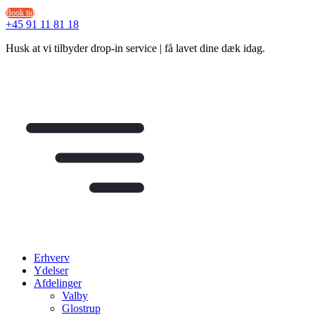
Videre
Book tid
til
+45 91 11 81 18
indhold
Husk at vi tilbyder drop-in service | få lavet dine dæk idag.
Erhverv
Ydelser
Afdelinger
Valby
Glostrup