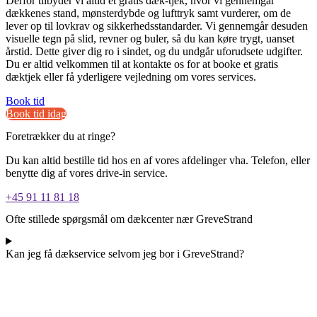
Derfor tilbyder vi altid et gratis dæk-tjek, hvor vi gennemgår
dækkenes stand, mønsterdybde og lufttryk samt vurderer, om de
lever op til lovkrav og sikkerhedsstandarder. Vi gennemgår desuden
visuelle tegn på slid, revner og buler, så du kan køre trygt, uanset
årstid. Dette giver dig ro i sindet, og du undgår uforudsete udgifter.
Du er altid velkommen til at kontakte os for at booke et gratis
dæktjek eller få yderligere vejledning om vores services.
Book tid
Book tid idag
Foretrækker du at ringe?
Du kan altid bestille tid hos en af vores afdelinger vha. Telefon, eller
benytte dig af vores drive-in service.
+45 91 11 81 18
Ofte stillede spørgsmål om dækcenter nær GreveStrand
Kan jeg få dækservice selvom jeg bor i GreveStrand?