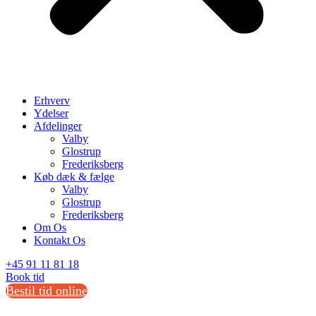
Erhverv
Ydelser
Afdelinger
Valby
Glostrup
Frederiksberg
Køb dæk & fælge
Valby
Glostrup
Frederiksberg
Om Os
Kontakt Os
+45 91 11 81 18
Book tid
Bestil tid online