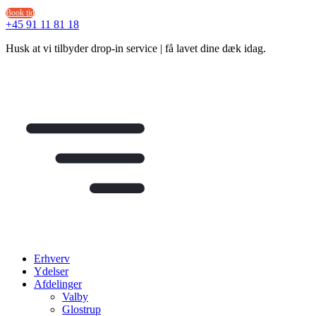
Videre
Book tid
til
+45 91 11 81 18
indhold
Husk at vi tilbyder drop-in service | få lavet dine dæk idag.
Erhverv
Ydelser
Afdelinger
Valby
Glostrup