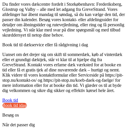
Du finder vores dækcentre fordelt i Storkøbenhavn: Frederiksberg,
Glostrup og Valby – alle med let adgang fra GreveStrand. Vores
afdelinger har åbent mandag til søndag, så du kan vælge den tid, der
passer din kalender. Besøg vores kontakt- eller afdelingssider for
detaljer om åbningstider og rutevejledning, eller ring og få personlig
vejledning. Vi står klar med svar på dine spørgsmål og med tilbud
skræddersyet til netop dine behov.
Book tid til dækservice eller få rådgivning i dag
Uanset om det drejer sig om skift til sommerdæk, køb af vinterdæk
eller et grundigt dæktjek, står vi klar til at hjælpe dig fra
GreveStrand. Kontakt vores erfarne dæk værksted for at booke en
tid eller få et gratis tjek af dine nuværende dæk – hurtigt og nemt.
Klik videre til vores kontaktformular eller Serviceside på https://pit-
stop.nu/kontakt-os/ og https://pit-stop.nu/koeb-daek-og-faelge/ for
mere information eller for at booke din tid. Vi glæder os til at byde
dig velkommen og sikre dig sikker og effektiv kørsel hele året.
Book tid
Book tid idag
Besøg os
Når det passer dig