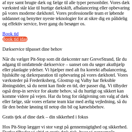
af nye samt brugte dæk og fælge til alle typer personbiler. Vores dæk
værksted står klar til hurtige dækskift, afbalancering eller opbevaring
på vores moderne dækhotel. Vores professionelle team er løbende
uddannet og benytter nyeste teknologier for at sikre dig en pålidelig
og effektiv service, hver gang du besøger os.
Book tid
Book tid idag
Dækservice tilpasset dine behov
Når du vælger Pit-Stop som dit dækcenter nær GreveStrand, får du
adgang til omfattende dækservice – uanset om du søger akuthjælp
eller planlagte ydelser. Vi hjælper med alt fra korrekt afbalancering,
hjulskifte og dækreparation til opbevaring på vores dækhotel. Vores
værksteder på Frederiksberg, Glostrup og Valby har fleksible
åbningstider, så du nemt kan finde en tid, der passer dig. Vi tilbyder
også drop-in service for akutte behov, så du hurtigt og sikkert kan
komme videre på vejen. Har du brug for rådgivning om valg af dæk
eller fælge, står vores erfarne team klar med ærlig vejledning, så du
får den bedste løsning til netop din bil og kørselsbehov.
Gratis tjek af dine dæk – din sikkerhed i fokus
Hos Pit-Stop lægger vi stor vægt på gennemsigtighed og sikkerhed.