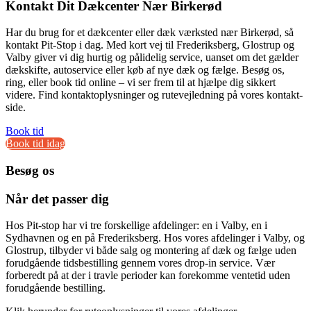
Kontakt Dit Dækcenter Nær Birkerød
Har du brug for et dækcenter eller dæk værksted nær Birkerød, så
kontakt Pit-Stop i dag. Med kort vej til Frederiksberg, Glostrup og
Valby giver vi dig hurtig og pålidelig service, uanset om det gælder
dækskifte, autoservice eller køb af nye dæk og fælge. Besøg os,
ring, eller book tid online – vi ser frem til at hjælpe dig sikkert
videre. Find kontaktoplysninger og rutevejledning på vores kontakt-
side.
Book tid
Book tid idag
Besøg os
Når det passer dig
Hos Pit-stop har vi tre forskellige afdelinger: en i Valby, en i
Sydhavnen og en på Frederiksberg. Hos vores afdelinger i Valby, og
Glostrup, tilbyder vi både salg og montering af dæk og fælge uden
forudgående tidsbestilling gennem vores drop-in service. Vær
forberedt på at der i travle perioder kan forekomme ventetid uden
forudgående bestilling.