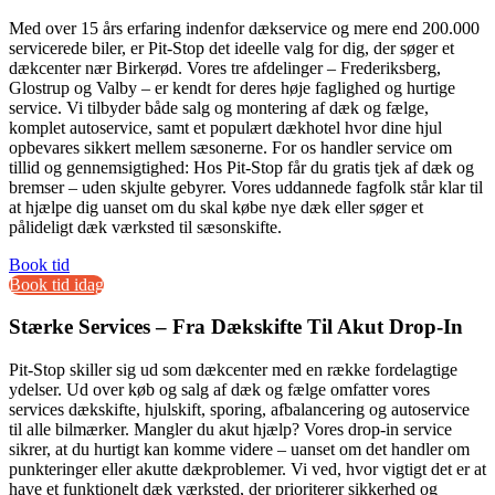
Med over 15 års erfaring indenfor dækservice og mere end 200.000
servicerede biler, er Pit-Stop det ideelle valg for dig, der søger et
dækcenter nær Birkerød. Vores tre afdelinger – Frederiksberg,
Glostrup og Valby – er kendt for deres høje faglighed og hurtige
service. Vi tilbyder både salg og montering af dæk og fælge,
komplet autoservice, samt et populært dækhotel hvor dine hjul
opbevares sikkert mellem sæsonerne. For os handler service om
tillid og gennemsigtighed: Hos Pit-Stop får du gratis tjek af dæk og
bremser – uden skjulte gebyrer. Vores uddannede fagfolk står klar til
at hjælpe dig uanset om du skal købe nye dæk eller søger et
pålideligt dæk værksted til sæsonskifte.
Book tid
Book tid idag
Stærke Services – Fra Dækskifte Til Akut Drop-In
Pit-Stop skiller sig ud som dækcenter med en række fordelagtige
ydelser. Ud over køb og salg af dæk og fælge omfatter vores
services dækskifte, hjulskift, sporing, afbalancering og autoservice
til alle bilmærker. Mangler du akut hjælp? Vores drop-in service
sikrer, at du hurtigt kan komme videre – uanset om det handler om
punkteringer eller akutte dækproblemer. Vi ved, hvor vigtigt det er at
have et funktionelt dæk værksted, der prioriterer sikkerhed og