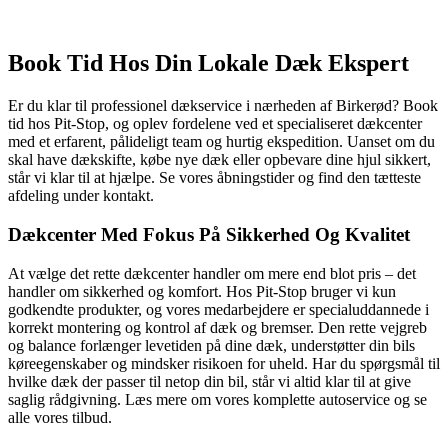
Book Tid Hos Din Lokale Dæk Ekspert
Er du klar til professionel dækservice i nærheden af Birkerød? Book
tid hos Pit-Stop, og oplev fordelene ved et specialiseret dækcenter
med et erfarent, pålideligt team og hurtig ekspedition. Uanset om du
skal have dækskifte, købe nye dæk eller opbevare dine hjul sikkert,
står vi klar til at hjælpe. Se vores åbningstider og find den tætteste
afdeling under kontakt.
Dækcenter Med Fokus På Sikkerhed Og Kvalitet
At vælge det rette dækcenter handler om mere end blot pris – det
handler om sikkerhed og komfort. Hos Pit-Stop bruger vi kun
godkendte produkter, og vores medarbejdere er specialuddannede i
korrekt montering og kontrol af dæk og bremser. Den rette vejgreb
og balance forlænger levetiden på dine dæk, understøtter din bils
køreegenskaber og mindsker risikoen for uheld. Har du spørgsmål til
hvilke dæk der passer til netop din bil, står vi altid klar til at give
saglig rådgivning. Læs mere om vores komplette autoservice og se
alle vores tilbud.