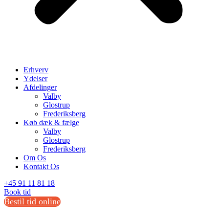
Erhverv
Ydelser
Afdelinger
Valby
Glostrup
Frederiksberg
Køb dæk & fælge
Valby
Glostrup
Frederiksberg
Om Os
Kontakt Os
+45 91 11 81 18
Book tid
Bestil tid online