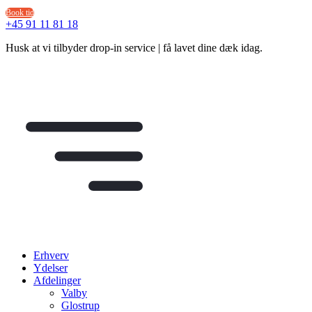
Videre
Book tid
til
+45 91 11 81 18
indhold
Husk at vi tilbyder drop-in service | få lavet dine dæk idag.
Erhverv
Ydelser
Afdelinger
Valby
Glostrup