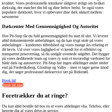
kvalitet. Vores professionelle teknikere rådgiver ærligt om hvilket
dækvalg, der matcher din bil og dine behov bedst. Se også vores
populære dækhotel, hvor vi opbevarer dine dæk sikkert mellem
sæsonerne.
Dækcenter Med Gennemsigtighed Og Autoritet
Hos Pit-Stop får du fuld gennemsigtighed fra start til slut. Vi leverer
altid dokumenterede anbefalinger, og du kan trygt stole på vores
anbefalinger – kundernes tilfredshed og vores mange års erfaring er
dit bevis. Ud over vores faglighed er vi kendt for et effektivt og
transparent prisoverslag, så du undgår uventede udgifter. Det bygger
på vores dedikerede team og vores ry som et troværdigt værksted for
både dæk og autoservice. Pit-Stop har ingen afdelinger andre steder
end på Frederiksberg, Glostrup og Valby – men vi tager gerne imod
dig, der søger professionel dækservice tæt på Birkerød.
Book tid
Book tid idag
Foretrækker du at ringe?
Du kan altid bestille tid hos en af vores afdelinger vha. Telefon, eller
benytte dig af vores drive-in service.