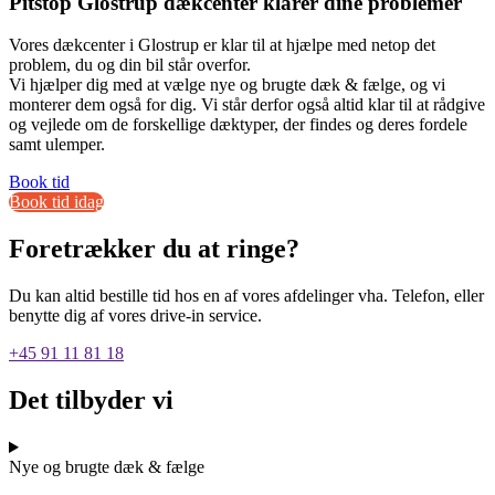
Pitstop Glostrup dækcenter klarer dine problemer
Vores dækcenter i Glostrup er klar til at hjælpe med netop det
problem, du og din bil står overfor.
Vi hjælper dig med at vælge nye og brugte dæk & fælge, og vi
monterer dem også for dig. Vi står derfor også altid klar til at rådgive
og vejlede om de forskellige dæktyper, der findes og deres fordele
samt ulemper.
Book tid
Book tid idag
Foretrækker du at ringe?
Du kan altid bestille tid hos en af vores afdelinger vha. Telefon, eller
benytte dig af vores drive-in service.
+45 91 11 81 18
Det tilbyder vi
Nye og brugte dæk & fælge