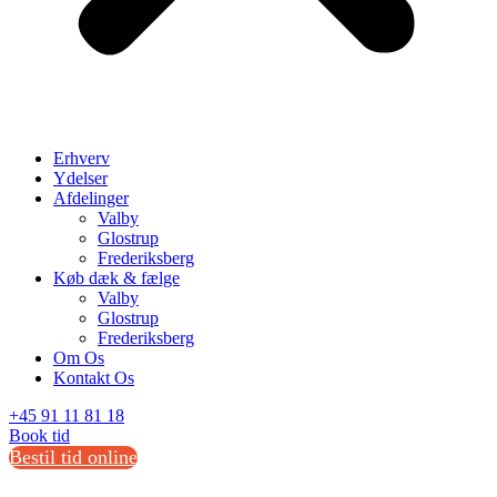
Erhverv
Ydelser
Afdelinger
Valby
Glostrup
Frederiksberg
Køb dæk & fælge
Valby
Glostrup
Frederiksberg
Om Os
Kontakt Os
+45 91 11 81 18
Book tid
Bestil tid online