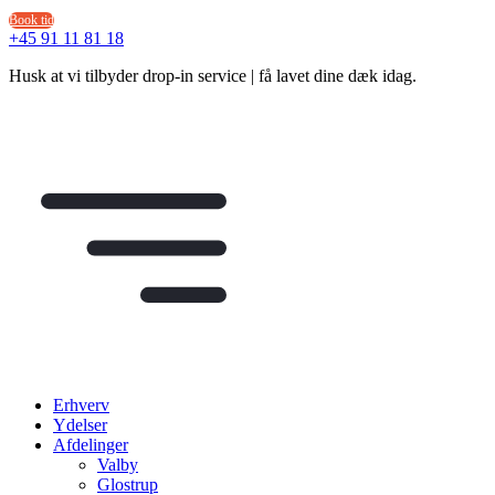
Videre
Book tid
til
+45 91 11 81 18
indhold
Husk at vi tilbyder drop-in service | få lavet dine dæk idag.
Erhverv
Ydelser
Afdelinger
Valby
Glostrup