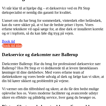
Vi står klar til at hjælpe dig – et dækservice ved en Pit Stop
dækspecialist er nemlig din garanti for kvalitet.
Uanset om du har brug for sommerdæk, vinterdæk eller helårsdæk,
kan du være sikker på, at vi har de bedste priser i byen. Vores
erfarne teknikere vil også sørge for, at dine dæk er installeret korrekt
og er i topform, så du kan føle dig tryg på vejen.
Book tid
Book tid idag
Dækservice og dækcenter nær Ballerup
Dækcenter Ballerup: Har du brug for professionel dækservice nær
Ballerup? Hos Pit Stop er vi dedikerede til at levere førsteklasses
løsninger til dine dækbehov. Med vores erfarne team af
dækteknikere og vores brede udvalg af dæk og fælge kan vi sikre, at
din bil kører sikkert og problemfrit på vejene.
Vi værner om din tilfredshed og sikrer, at du får den bedst mulige
oplevelse hos os. Vores moderne faciliteter og avancerede udstyr
sikrer en effektiv og pålidelig service, hver gang du besøger os.